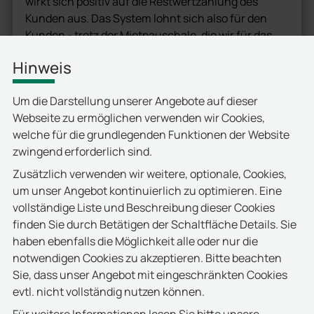
wirkt sich positiv auf die Restwertzahlung des
Kunden aus. Das System lohnt sich also für den
Kunden - trotz der Mietpauschale, die wir für das
„Smart Cabinet System“ zusätzlich berechnen.“
Hinweis
Nie mehr oben ohne
Um die Darstellung unserer Angebote auf dieser
Haben auch die Mitarbeiter der Klinik Vorteile von
Webseite zu ermöglichen verwenden wir Cookies,
der vollautomatischen Lösung? Kettig hat auch auf
welche für die grundlegenden Funktionen der Website
diese Frage eine positive Antwort: „Da das „Smart
zwingend erforderlich sind.
Cabinet System“ einen Kleidungspool beinhaltet,
Zusätzlich verwenden wir weitere, optionale, Cookies,
erhält ein neuer Mitarbeiter bereits am ersten
um unser Angebot kontinuierlich zu optimieren. Eine
Arbeitstag die passende Berufs- oder
vollständige Liste und Beschreibung dieser Cookies
Bereichskleidung. Das ist wichtig für ein
finden Sie durch Betätigen der Schaltfläche Details. Sie
professionelles Auftreten. Im Gegensatz dazu
haben ebenfalls die Möglichkeit alle oder nur die
dauert der gesamte Lieferprozess bei einer
notwendigen Cookies zu akzeptieren. Bitte beachten
personenbezogenen Einkleidung deutlich länger. In
Sie, dass unser Angebot mit eingeschränkten Cookies
dieser Zeit muss ein Mitarbeiter zu einer Notlösung
evtl. nicht vollständig nutzen können.
greifen. Das kann übrigens auch bei Systemen
ohne Überwachungsfunktion passieren: Wer sich