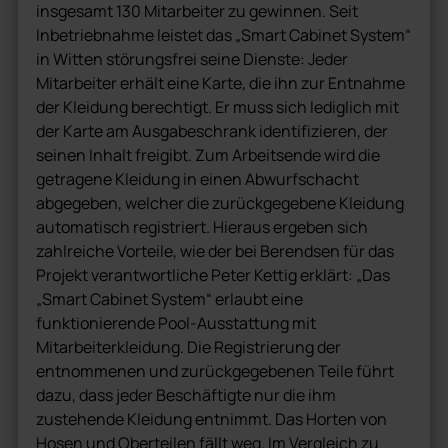
insgesamt 130 Mitarbeiter zu gewinnen. Seit
Inbetriebnahme leistet das „Smart Cabinet System“
in Witten störungsfrei seine Dienste: Jeder
Mitarbeiter erhält eine Karte, die ihn zur Entnahme
der Kleidung berechtigt. Er muss sich lediglich mit
der Karte am Ausgabeschrank identifizieren, der
seinen Inhalt freigibt. Zum Arbeitsende wird die
getragene Kleidung in einen Abwurfschacht
abgegeben, welcher die zurückgegebene Kleidung
automatisch registriert. Hieraus ergeben sich
zahlreiche Vorteile, wie der bei Berendsen für das
Projekt verantwortliche Peter Kettig erklärt: „Das
„Smart Cabinet System“ erlaubt eine
funktionierende Pool-Ausstattung mit
Mitarbeiterkleidung. Die Registrierung der
entnommenen und zurückgegebenen Teile führt
dazu, dass jeder Beschäftigte nur die ihm
zustehende Kleidung entnimmt. Das Horten von
Hosen und Oberteilen fällt weg. Im Vergleich zu