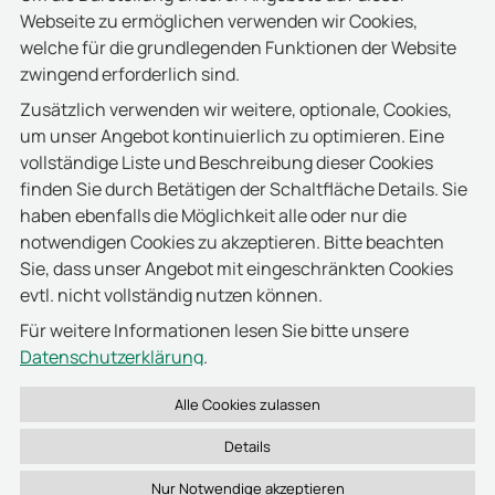
Webseite zu ermöglichen verwenden wir Cookies,
welche für die grundlegenden Funktionen der Website
Wie unterstützt deister das Management von Waffen und Sicherheitsausrüstung?
zwingend erforderlich sind.
Zusätzlich verwenden wir weitere, optionale, Cookies,
Kann deister Textilmanagementsysteme integrieren?
um unser Angebot kontinuierlich zu optimieren. Eine
vollständige Liste und Beschreibung dieser Cookies
Wie ist die Zutrittskontrolle mit anderen Sicherheitssystemen verbunden?
finden Sie durch Betätigen der Schaltfläche Details. Sie
haben ebenfalls die Möglichkeit alle oder nur die
Welche Vorteile bietet RFID-Technologie in Zutrittskontrolle und Asset-Management?
notwendigen Cookies zu akzeptieren. Bitte beachten
Sie, dass unser Angebot mit eingeschränkten Cookies
Welche Software nutzt deister zur zentralen Verwaltung aller Systeme?
evtl. nicht vollständig nutzen können.
Für weitere Informationen lesen Sie bitte unsere
Datenschutzerklärung
.
Details
Entdecken Sie auch