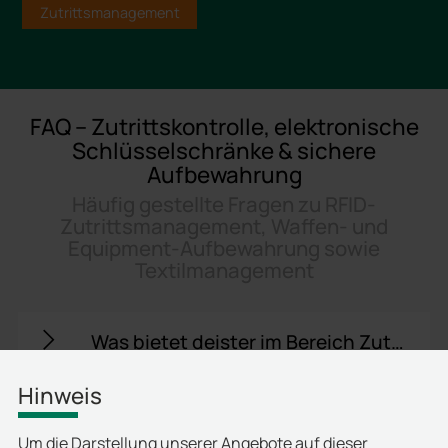
Zutrittsmanagement
FAQ – Zutrittskontrolle, elektronische
Schlüsselschränke & sichere
Aufbewahrung
Häufig gestellte Fragen zu RFID-
Zutrittsmanagement, Waffen- und
Equipment-Aufbewahrung sowie
Textilmanagement
Was bietet deister im Bereich Zutrittskontrolle für Unternehmen?
Hinweis
Wie funktionieren die elektronischen Schlüsselschränke von deister?
Um die Darstellung unserer Angebote auf dieser
Welche Lösungen bietet deister für die sichere Aufbewahrung technischer Geräte?