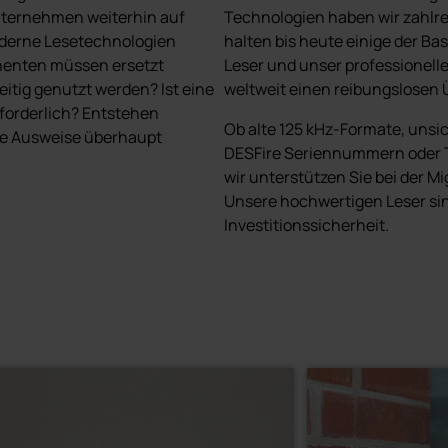
Unternehmen weiterhin auf
Technologien haben wir zahlre
moderne Lesetechnologien
halten bis heute einige der B
nenten müssen ersetzt
Leser und unser professione
itig genutzt werden? Ist eine
weltweit einen reibungslosen Ü
rforderlich? Entstehen
Ob alte 125 kHz-Formate, unsi
ue Ausweise überhaupt
DESFire Seriennummern oder 
wir unterstützen Sie bei der M
Unsere hochwertigen Leser si
Investitionssicherheit.