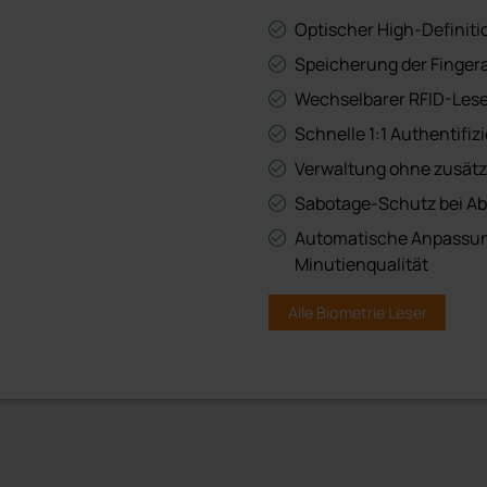
Austauschbares Cover f
Optischer High-Definit
Speicherung der Finger
Alle Keypad-Leser
Wechselbarer RFID-Leser
Schnelle 1:1 Authentifiz
Verwaltung ohne zusätz
Sabotage-Schutz bei A
Automatische Anpassung
Minutienqualität
Alle Biometrie Leser
Optisch
Optisch mit RFID
Server Racks