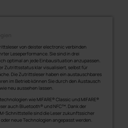
ogien
ttsleser von deister electronic verbinden
ter Leseperformance. Sie sind in drei
ich optimal an jede Einbausituation anzupassen.
Zutrittsstatus klar visualisiert, selbst für
che. Die Zutrittsleser haben ein austauschbares
hren im Betrieb können Sie durch den Austausch
 wie neu aussehen lassen.
etechnologien wie MIFARE® Classic und MIFARE®
Leser auch Bluetooth® und NFC™. Dank der
M-Schnittstelle sind die Leser zukunftssicher
 oder neue Technologien angepasst werden.