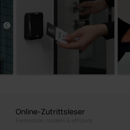
Online-Zutrittsleser
Formschön, modern & effizient