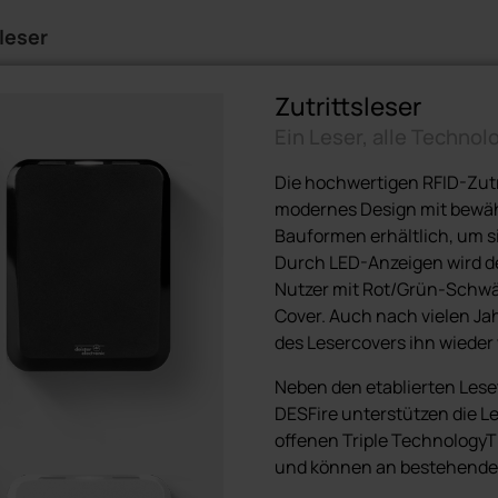
leser
Zutrittsleser
Ein Leser, alle Technol
Die hochwertigen RFID-Zutri
modernes Design mit bewähr
Bauformen erhältlich, um s
Durch LED-Anzeigen wird der 
Nutzer mit Rot/Grün-Schwä
Cover. Auch nach vielen Ja
des Lesercovers ihn wieder
Neben den etablierten Les
DESFire unterstützen die 
offenen Triple TechnologyT
und können an bestehende