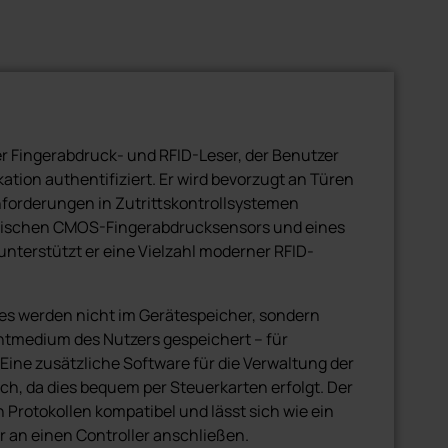
ches, optisches wie akustisches Feedback. Die
 Benutzer eindeutig den Status. Das Keypad gibt
lexible Montage
ptisches wie akustisches Feedback. Auch Nutzer
ch
he können so anhand der LED-Positionen den
e
. Das austauschbare Cover hält den Leser
ver Fingerabdruck- und RFID-Leser, der Benutzer
ation authentifiziert. Er wird bevorzugt an Türen
haben auch die KPx Keypad-Leser eine offene
forderungen in Zutrittskontrollsystemen
TM
ology
), um bestehende oder zukünftige
ptischen CMOS-Fingerabdrucksensors und eines
n.
nterstützt er eine Vielzahl moderner RFID-
ch
es werden nicht im Gerätespeicher, sondern
e
ntmedium des Nutzers gespeichert – für
Eine zusätzliche Software für die Verwaltung der
t beleuchteten Tasten
lich, da dies bequem per Steuerkarten erfolgt. Der
n Protokollen kompatibel und lässt sich wie ein
h (Cosmic Black & Astral Grey)
r an einen Controller anschließen.