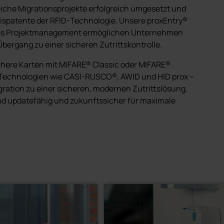
iche Migrationsprojekte erfolgreich umgesetzt und
asispatente der RFID-Technologie. Unsere proxEntry®
lles Projektmanagement ermöglichen Unternehmen
bergang zu einer sicheren Zutrittskontrolle.
chere Karten mit MIFARE® Classic oder MIFARE®
Technologien wie CASI-RUSCO®, AWID und HID prox –
igration zu einer sicheren, modernen Zutrittslösung.
nd updatefähig und zukunftssicher für maximale