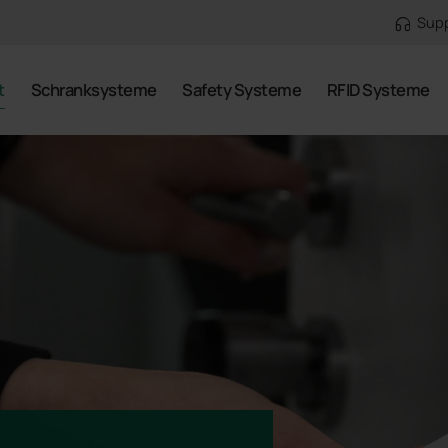
Sup
t
Schranksysteme
Safety Systeme
RFID Systeme