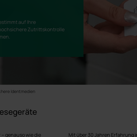
estimmt auf Ihre
hochsichere Zutrittskontrolle
emen.
chere Identmedien
Lesegeräte
 – genauso wie die
Mit über 30 Jahren Erfahrung i