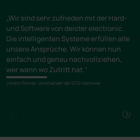
Handling.
„Wir sind sehr zufrieden mit der Hard-
„
und Software von deister electronic.
E
Die intelligenten Systeme erfüllen alle
f
unsere Ansprüche. Wir können nun
d
einfach und genau nachvollziehen,
u
wer wann wo Zutritt hat.“
e
w
Johann Penner, Vorsitzender der ECG Hannover
Pe
fü