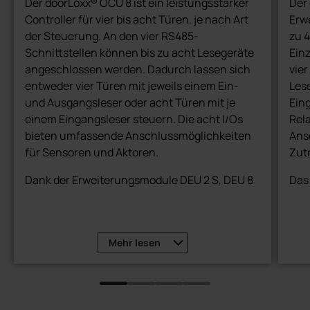
Der doorLoxx® OCU 8 ist ein leistungsstarker
Der 
Controller für vier bis acht Türen, je nach Art
Erw
der Steuerung. An den vier RS485-
zu 4
Schnittstellen können bis zu acht Lesegeräte
Einz
angeschlossen werden. Dadurch lassen sich
vier
entweder vier Türen mit jeweils einem Ein-
Lese
und Ausgangsleser oder acht Türen mit je
Eing
einem Eingangsleser steuern. Die acht I/Os
Rel
bieten umfassende Anschlussmöglichkeiten
Ans
für Sensoren und Aktoren.
Zutr
Dank der Erweiterungsmodule DEU 2 S, DEU 8
Das
und IO 10 kann der Controller flexibel um
sich
zusätzliche Schnittstellen erweitert werden.
oder
Das Hutschienengehäuse ermöglicht eine
Mehr
lesen
saubere Montage im Schaltschrank und eine
strukturierte Verkabelung.
Steuerung für 4 bis 8 Türen mit 1 oder 2
Lesern pro Tür