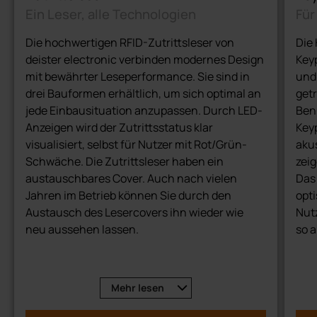
Ein Leser, alle Technologien
Für
Die hochwertigen RFID-Zutrittsleser von
Die
deister electronic verbinden modernes Design
Key
mit bewährter Leseperformance. Sie sind in
und 
drei Bauformen erhältlich, um sich optimal an
get
jede Einbausituation anzupassen. Durch LED-
Ben
Anzeigen wird der Zutrittsstatus klar
Keyp
visualisiert, selbst für Nutzer mit Rot/Grün-
aku
Schwäche. Die Zutrittsleser haben ein
zei
austauschbares Cover. Auch nach vielen
Das 
Jahren im Betrieb können Sie durch den
opt
Austausch des Lesercovers ihn wieder wie
Nut
neu aussehen lassen.
so 
Les
Neben den etablierten Lesetechnologien wie
hält
MIFARE® Classic und MIFARE® DESFire
Mehr
lesen
unterstützen die Leser auch Bluetooth® und
Wie 
NFC™. Dank der offenen Triple TechnologyTM-
Keyp