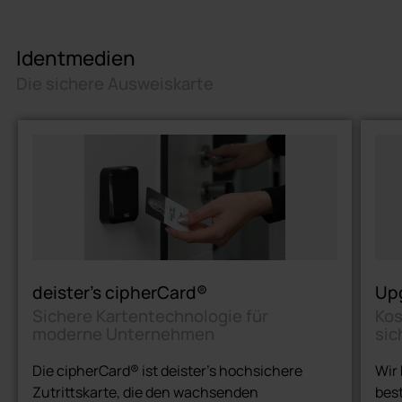
Erweiterbar mit Schnittstellenmodulen
DEU 8, DEU 2 S und IO 10
Identmedien
Die sichere Ausweiskarte
deister’s cipherCard®
Upg
Sichere Kartentechnologie für
Kos
moderne Unternehmen
sic
Die cipherCard® ist deister’s hochsichere
Wir
Zutrittskarte, die den wachsenden
bes