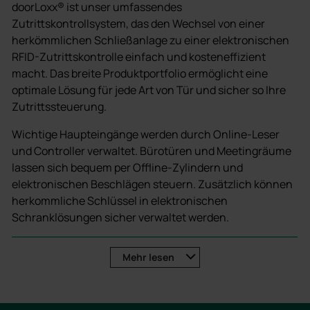
doorLoxx® ist unser umfassendes
Zutrittskontrollsystem, das den Wechsel von einer
herkömmlichen Schließanlage zu einer elektronischen
RFID-Zutrittskontrolle einfach und kosteneffizient
macht. Das breite Produktportfolio ermöglicht eine
optimale Lösung für jede Art von Tür und sicher so Ihre
Zutrittssteuerung.
Wichtige Haupteingänge werden durch Online-Leser
und Controller verwaltet. Bürotüren und Meetingräume
lassen sich bequem per Offline-Zylindern und
elektronischen Beschlägen steuern. Zusätzlich können
herkommliche Schlüssel in elektronischen
Schranklösungen sicher verwaltet werden.
Jede Tür im Gebäude lässt sich effizient einbinden und
Mehr
lesen
per Software verwalten. Dabei bieten die deister
Identmedien höchste Sicherheit mit MIFARE® DESFire
Technologie und kundenspezifischem CryptoKey-