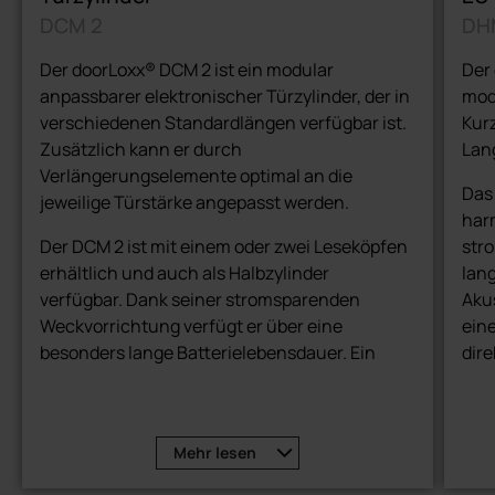
DCM 2
DH
Der doorLoxx® DCM 2 ist ein modular
Der 
anpassbarer elektronischer Türzylinder, der in
modu
verschiedenen Standardlängen verfügbar ist.
Kurz
Zusätzlich kann er durch
Lang
Verlängerungselemente optimal an die
Das
jeweilige Türstärke angepasst werden.
har
Der DCM 2 ist mit einem oder zwei Leseköpfen
str
erhältlich und auch als Halbzylinder
lang
verfügbar. Dank seiner stromsparenden
Akus
Weckvorrichtung verfügt er über eine
ein
besonders lange Batterielebensdauer. Ein
dir
akustisches und visuelles Signal sorgt für
eindeutiges Nutzerfeedback, selbst bei starker
Sonneneinstrahlung.
Mehr
lesen
Standardfunktionen wie "Office Funktion",