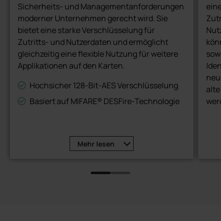
Sicherheits- und Managementanforderungen
ein
moderner Unternehmen gerecht wird. Sie
Zutr
bietet eine starke Verschlüsselung für
Nutz
Zutritts- und Nutzerdaten und ermöglicht
könn
gleichzeitig eine flexible Nutzung für weitere
sow
Applikationen auf den Karten.
Iden
neue
Hochsicher 128-Bit-AES Verschlüsselung
alte
Basiert auf MIFARE® DESFire-Technologie
wer
eine
Individuelle, kundenspezifische
Kryptoschlüssel
Als
Offen für weitere Applikationen und
vie
Mehr
lesen
flexible Nutzung
Pro
mit
opti
mod
unt