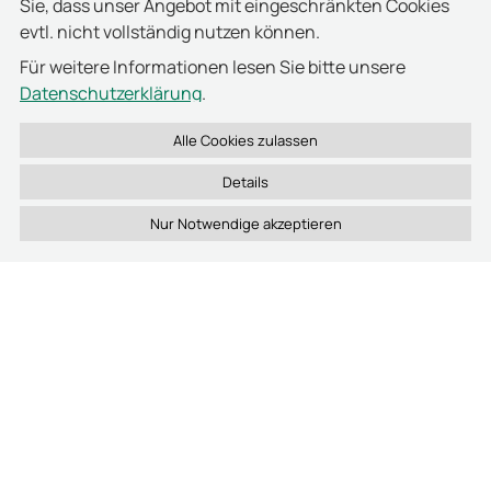
Welche Zutrittskontrolllösungen bietet deister für Unternehmen an?
Sie, dass unser Angebot mit eingeschränkten Cookies
evtl. nicht vollständig nutzen können.
Wie funktionieren die elektronischen Schlüsselschränke von deister?
Für weitere Informationen lesen Sie bitte unsere
Datenschutzerklärung
.
Welche Lösungen bietet deister für die sichere Aufbewahrung technischer Geräte?
Wie unterstützt deister das Management von Waffen und Sicherheitsausrüstung?
Details
Kann deister Textilmanagement-Systeme integrieren?
Wie wird die Zutrittskontrolle mit anderen Sicherheitssystemen verbunden?
Welche Vorteile hat RFID-Technologie im Zutritts- und Asset-Management?
Welche Software nutzt deister für die zentrale Verwaltung?