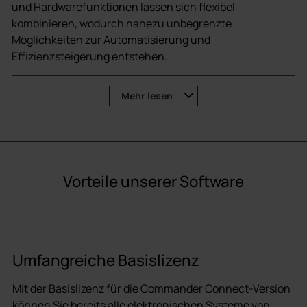
und Hardwarefunktionen lassen sich flexibel
kombinieren, wodurch nahezu unbegrenzte
Möglichkeiten zur Automatisierung und
Effizienzsteigerung entstehen.
Eine Software für alle deister-Systeme
Mehr
lesen
Umfassende Berichterstellung
Workflows und andere leistungsstarke
Automatisierungsfunktionen
Umfassende Integrationen mit anderen
Vorteile unserer Software
Softwarelösungen
Umfangreiche Basislizenz
Mit der Basislizenz für die Commander Connect-Version
können Sie bereits alle elektronischen Systeme von