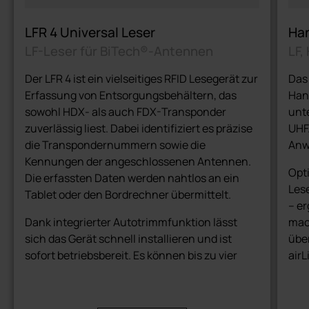
LFR 4 Universal Leser
Ha
LF-Leser für BiTech®-Antennen
LF,
Der LFR 4 ist ein vielseitiges RFID Lesegerät zur
Das
Erfassung von Entsorgungsbehältern, das
Han
sowohl HDX- als auch FDX-Transponder
unte
zuverlässig liest. Dabei identifiziert es präzise
UHF.
die Transpondernummern sowie die
Anw
Kennungen der angeschlossenen Antennen.
Opti
Die erfassten Daten werden nahtlos an ein
Les
Tablet oder den Bordrechner übermittelt.
– er
Dank integrierter Autotrimmfunktion lässt
mac
sich das Gerät schnell installieren und ist
über
sofort betriebsbereit. Es können bis zu vier
airL
Antennen angeschlossen werden – auch eine
Ein
gemischte Verwendung von Zahn- und
Fah
Bodyantennen ist problemlos möglich.