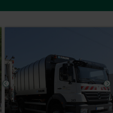
Verbrauchern
Vermeidung von „Schwarzentleerung“
Höhere Akzeptanz von Gebührenbescheiden
Auswertungen für zukünftige Gebühren
Anreize zur Abfallvermeidung
und Ressourcentrennung