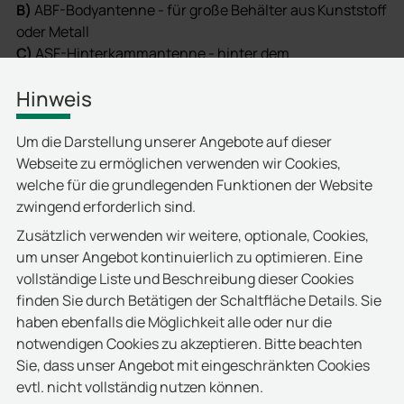
B)
ABF-Bodyantenne - für große Behälter aus Kunststoff
oder Metall
C)
ASF-Hinterkammantenne - hinter dem
Schüttungskamm installiert
Hinweis
Die AT-Funktion im RFID Leser LFR 4 passt das System
dynamisch an Faktoren wie Kabellänge,
Um die Darstellung unserer Angebote auf dieser
Antennenposition oder Montageort im Bereich der
Webseite zu ermöglichen verwenden wir Cookies,
Schüttung an. Auch durch Installationseinflüsse
welche für die grundlegenden Funktionen der Website
bedingte Schwankungen der Lesereichweite werden
zwingend erforderlich sind.
automatisch ausgeglichen. Das integrierte Auto-Tune-
Zusätzlich verwenden wir weitere, optionale, Cookies,
Verfahren kompensiert insbesondere die
um unser Angebot kontinuierlich zu optimieren. Eine
Rückwirkungen von Materialien wie Stahl oder
vollständige Liste und Beschreibung dieser Cookies
Aluminium auf das Strahlungsverhalten der Antenne.
finden Sie durch Betätigen der Schaltfläche Details. Sie
Damit wird der Installationsaufwand erheblich reduziert.
haben ebenfalls die Möglichkeit alle oder nur die
Zusätzlich bietet der LFR 4 im Zusammenspiel mit der
notwendigen Cookies zu akzeptieren. Bitte beachten
Mehr
lesen
AT-Funktion ein erweitertes Konfigurationsmenü.
Sie, dass unser Angebot mit eingeschränkten Cookies
Dieses stellt hilfreiche Optimierungsfunktionen und
evtl. nicht vollständig nutzen können.