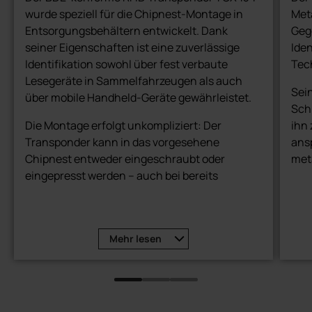
wurde speziell für die Chipnest-Montage in
Meta
Entsorgungsbehältern entwickelt. Dank
Geg
seiner Eigenschaften ist eine zuverlässige
Iden
Identifikation sowohl über fest verbaute
Tec
Lesegeräte in Sammelfahrzeugen als auch
Sei
über mobile Handheld-Geräte gewährleistet.
Sch
Die Montage erfolgt unkompliziert: Der
ihn 
Transponder kann in das vorgesehene
ans
Chipnest entweder eingeschraubt oder
met
eingepresst werden – auch bei bereits
gefüllten Behältern. Durch seine kompakte,
robuste Bauweise ist der TCX 134
wartungsfrei, stoßfest und
Mehr
lesen
vibrationsresistent.