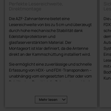
Perfekte Lesereichweite,
Sic
Direktmontage
Les
Die AZF-Zahnantenne bietet eine
Die
Lesereichweite von bis zu 5 cm und überzeugt
FDX
durch hohe mechanische Stabilität dank
schn
Edelstahlprotektoren und
dem
glasfaserverstärktem Material. Der
Aut
Montageort ist klar definiert, da die Antenne
Sys
direkt an der Kammschüttung installiert wird.
Eins
Lese
Sie ermöglicht eine zuverlässige und schnelle
mit 
Erfassung von HDX- und FDX-Transpondern –
Bod
unabhängig vom eingesetzten Lifter oder vom
Kuns
Behältertyp. Damit ist die Zahnantenne ideal
Umg
für den Einsatz in der automatisierten
Entsorgungslogistik.
Mehr
lesen