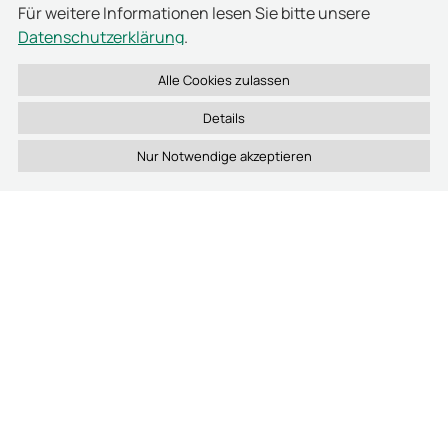
Diagnoseinformationen bereit, um das Leseergebnis
Für weitere Informationen lesen Sie bitte unsere
exakt an die jeweilige Anwendungssituation
Datenschutzerklärung
.
anzupassen und folgende Herausforderungen gezielt zu
adressieren:
Verminderte Leseleistung durch Metalle im
Details
Entsorgungsbehälter
Leseprobleme bei Behältern aus Metall
Störungen durch defekte Antennen oder
beschädigte Anschlussleitungen
Videos