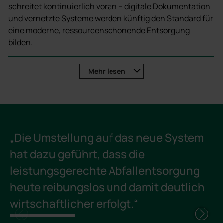
schreitet kontinuierlich voran – digitale Dokumentation
und vernetzte Systeme werden künftig den Standard für
eine moderne, ressourcenschonende Entsorgung
bilden.
Vorteile für Entsorger und Kommunen
Mehr
lesen
Transparenz in Logistik und Finanzen
Kosteneinsparung und rechtssichere
Entsorgungsnachweise
Serviceerweiterung
„Die Umstellung auf das neue System
Blacklist-Funktion (nur bezahlter Service wird
hat dazu geführt, dass die
erfüllt)
leistungsgerechte Abfallentsorgung
Investitionen sichern durch modularen Aufbau
heute reibungslos und damit deutlich
Kosten- und Leistungstransparenz gegenüber
Verbrauchern und Entsorgern
wirtschaftlicher erfolgt.“
Erleichterte Auskunftstätigkeit gegenüber