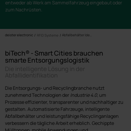
entweder ab Werk am Sammelfahrzeug eingebaut oder
zum Nachrüsten.
deister electronic
Abfallbehälter Identifikation
RFID Systeme
biTech® - Smart Cities brauchen
smarte Entsorgungslogistik
Die intelligente Lösung in der
Abfallidentifikation
Die Entsorgungs- und Recyclingbranche nutzt
zunehmend Technologien der
Industrie 4.0
, um
Prozesse effizienter, transparenter und nachhaltiger zu
gestalten. Automatisierte Fahrzeuge, intelligente
Abfallbehälter und leistungsfähige Recyclinganlagen
verbessern die tägliche Arbeit erheblich. Gechippte
Mülltonnen, mobile Anwendungen und