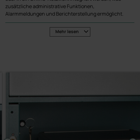
zusätzliche administrative Funktionen,
Alarmmeldungen und Berichterstellung ermöglicht.
Automatisierte Verwaltung von Wertsachen und
Mehr
lesen
Schusswaffen
Reduzierung des administrativen Aufwands
Verbesserte Nachverfolgbarkeit und Dokumentation
Großes Schrankportfolio für Flexibilität in der
Gestaltung des Systems