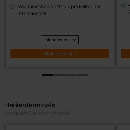
Mechanische Notöffnung im Falle eines
Stromausfalls
Standalone-Modus mit integrierter
Backupbatterie im Falle eines Strom- oder
Netzwerkausfalls
Mehr
lesen
Alle Fachanlagen
Bedienterminals
Kompakt & leistungsstark