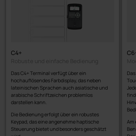
C4+
C6
Robuste und einfache Bedienung
Mod
Das C4+ Terminal verfügt über ein
Das
hochauflösendes Farbdisplay, das neben
Tou
lateinischen Sprachen auch asiatische und
Jed
arabische Schriftzeichen problemlos
find
darstellen kann.
Hin
Bed
Die Bedienung erfolgt über ein robustes
Keypad, das eine angenehme haptische
Am 
Steuerung bietet und besonders geschätzt
Benu