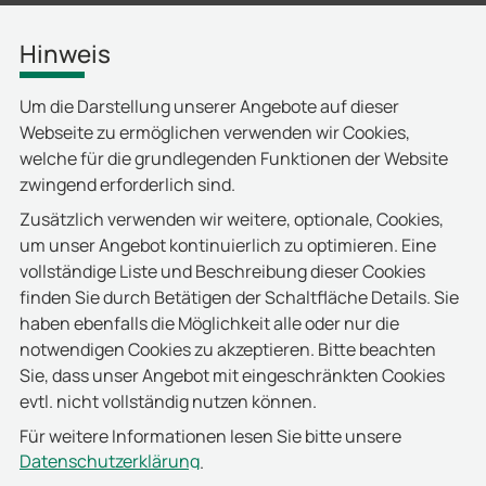
Hinweis
Autark & automatisch
Self-Service-Station
Um die Darstellung unserer Angebote auf dieser
Webseite zu ermöglichen verwenden wir Cookies,
Im Depot Modus können neue Benutzer automatisch
welche für die grundlegenden Funktionen der Website
angelegt und nach der Nutzung wieder entfernt werden
zwingend erforderlich sind.
– ganz ohne manuellen Verwaltungsaufwand. Das
System arbeitet vollständig autark und ermöglicht so
Zusätzlich verwenden wir weitere, optionale, Cookies,
eine effiziente, benutzerfreundliche
um unser Angebot kontinuierlich zu optimieren. Eine
Schließfachverwaltung ohne ständige administrative
vollständige Liste und Beschreibung dieser Cookies
Betreuung.
finden Sie durch Betätigen der Schaltfläche Details. Sie
haben ebenfalls die Möglichkeit alle oder nur die
Sollte dennoch einmal Unterstützung notwendig sein –
notwendigen Cookies zu akzeptieren. Bitte beachten
etwa wenn ein Nutzer seinen PIN vergessen hat – lassen
Sie, dass unser Angebot mit eingeschränkten Cookies
sich im System Administratoren definieren. Diese
evtl. nicht vollständig nutzen können.
geschulten Admins können in solchen Fällen gezielt
Für weitere Informationen lesen Sie bitte unsere
eingreifen und Unterstützung leisten, ohne dass der
Datenschutzerklärung
.
reibungslose Betrieb des Depot-Systems gestört wird.