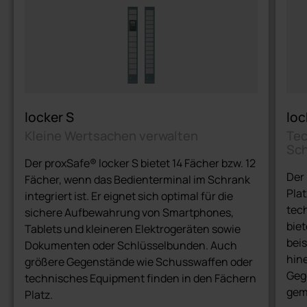
locker S
loc
Kleine Wertsachen verwalten
Tec
Sc
Der proxSafe® locker S bietet 14 Fächer bzw. 12
Der
Fächer, wenn das Bedienterminal im Schrank
Pla
integriert ist. Er eignet sich optimal für die
tec
sichere Aufbewahrung von Smartphones,
biet
Tablets und kleineren Elektrogeräten sowie
beis
Dokumenten oder Schlüsselbunden. Auch
hine
größere Gegenstände wie Schusswaffen oder
Gege
technisches Equipment finden in den Fächern
gem
Platz.