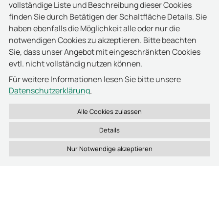
vollständige Liste und Beschreibung dieser Cookies
erkennt automatisch und kontaktlos mittels RFID-
finden Sie durch Betätigen der Schaltfläche Details. Sie
Leser den in den Zylinder gesteckten keyTag. Eine
haben ebenfalls die Möglichkeit alle oder nur die
Management-Software sorgt für die
notwendigen Cookies zu akzeptieren. Bitte beachten
Systemsteuerung, Dokumentation und Verwaltung
Sie, dass unser Angebot mit eingeschränkten Cookies
schlüsselrelevanter Informationen wie
evtl. nicht vollständig nutzen können.
Benutzerdaten, Schlüsselzuweisungen oder
Für weitere Informationen lesen Sie bitte unsere
Zugriffsberechtigungen. Das Bedienen des
Datenschutzerklärung
.
Schlüsselschranks erfolgt über eine
Benutzeridentifizierung per Transponder oder
Eingabe einer PIN am proxSafe® Terminal.
Details
Sichere Investition durch skalierbares
System
„Wir suchten ein anpassungsfähiges und
leistungsstarkes System, mit dem das Security
Management von zentraler Stelle aus