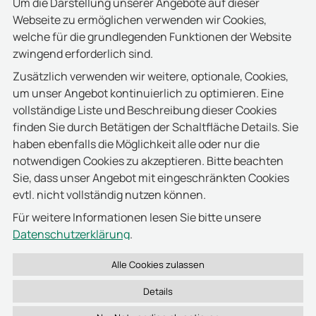
Um die Darstellung unserer Angebote auf dieser
Überwachung der Babys, damit sie immer in sicheren
Webseite zu ermöglichen verwenden wir Cookies,
Händen sind. Mit dem amanTag® System haben
welche für die grundlegenden Funktionen der Website
Krankenhäuser die Gewissheit, dass sie den
zwingend erforderlich sind.
bestmöglichen Schutz für ihre Neugeborenen bieten.
Zusätzlich verwenden wir weitere, optionale, Cookies,
Baby Monitoring
um unser Angebot kontinuierlich zu optimieren. Eine
vollständige Liste und Beschreibung dieser Cookies
finden Sie durch Betätigen der Schaltfläche Details. Sie
haben ebenfalls die Möglichkeit alle oder nur die
notwendigen Cookies zu akzeptieren. Bitte beachten
Sie, dass unser Angebot mit eingeschränkten Cookies
evtl. nicht vollständig nutzen können.
Für weitere Informationen lesen Sie bitte unsere
Datenschutzerklärung
.
Details