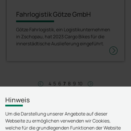
Fahrlogistik Götze GmbH
Götze Fahrlogistik, ein Logistikunternehmen
in Zschopau, hat 2023 Cargo Bikes für die
innerstädtische Auslieferung eingeführt.
4
5
6
7
8
9
10
left
right
Hinweis
Um die Darstellung unserer Angebote auf dieser
Webseite zu ermöglichen verwenden wir Cookies,
welche für die grundlegenden Funktionen der Website