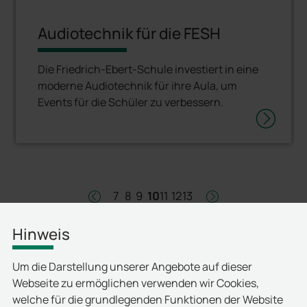
Audiotechnik für die FESH
Die Friedrich-Ebert-Schule investiert in eine
moderne Audiotechnik für ihre Aula, um
Events für die Schüler zu verbessern.
7
8
9
10
11
12
13
left
right
Hinweis
Um die Darstellung unserer Angebote auf dieser
Webseite zu ermöglichen verwenden wir Cookies,
welche für die grundlegenden Funktionen der Website