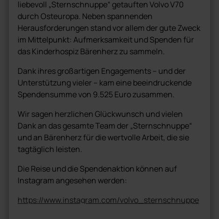
liebevoll „Sternschnuppe“ getauften Volvo V70
durch Osteuropa. Neben spannenden
Herausforderungen stand vor allem der gute Zweck
im Mittelpunkt: Aufmerksamkeit und Spenden für
das Kinderhospiz Bärenherz zu sammeln.
Dank ihres großartigen Engagements – und der
Unterstützung vieler – kam eine beeindruckende
Spendensumme von 9.525 Euro zusammen.
Wir sagen herzlichen Glückwunsch und vielen
Dank an das gesamte Team der „Sternschnuppe“
und an Bärenherz für die wertvolle Arbeit, die sie
tagtäglich leisten.
Die Reise und die Spendenaktion können auf
Instagram angesehen werden:
https://www.instagram.com/volvo_sternschnuppe