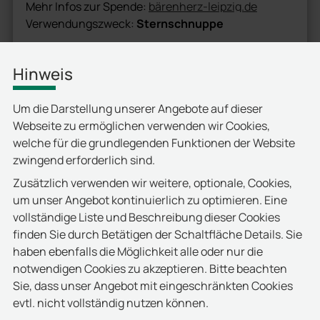
bärenherz-leipzig.de
Mehr Infos zur Spende:
Verwendungszweck:
Sternschnuppe
Hinweis
Um die Darstellung unserer Angebote auf dieser
Webseite zu ermöglichen verwenden wir Cookies,
welche für die grundlegenden Funktionen der Website
zwingend erforderlich sind.
Zusätzlich verwenden wir weitere, optionale, Cookies,
um unser Angebot kontinuierlich zu optimieren. Eine
Downloads
vollständige Liste und Beschreibung dieser Cookies
finden Sie durch Betätigen der Schaltfläche Details. Sie
haben ebenfalls die Möglichkeit alle oder nur die
Flyer Spendenaktion
notwendigen Cookies zu akzeptieren. Bitte beachten
Sie, dass unser Angebot mit eingeschränkten Cookies
Sternschnuppe
evtl. nicht vollständig nutzen können.