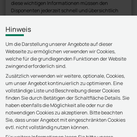
diese wichtigen Informationen müssen den
Disponenten jederzeit schnell und übersichtlich
zur Verfügung stehen. Hinzu kam, dass die
Systemimplementierung im laufenden Betrieb
Hinweis
durchgeführt werden sollte.
Um die Darstellung unserer Angebote auf dieser
Für die Kontrolle und Überwachung der Ein- und
Webseite zu ermöglichen verwenden wir Cookies,
Ausfahrten auf das weitläufige Speditionsgelände
welche für die grundlegenden Funktionen der Website
wurden eigens zuvor bauliche Veränderungen
zwingend erforderlich sind.
durchgeführt. Verkehrsinseln wurden errichtet und
Fahrspuren eingeteilt. So konnte sichergestellt
Zusätzlich verwenden wir weitere, optionale, Cookies,
werden, dass Zugmaschinen und Wechselbrücken
um unser Angebot kontinuierlich zu optimieren. Eine
zuverlässig von den Erfassungspunkten aus an das
vollständige Liste und Beschreibung dieser Cookies
Zutrittskontrollsystem des deister electronic-
finden Sie durch Betätigen der Schaltfläche Details. Sie
Partners primion Technology zur weiteren
haben ebenfalls die Möglichkeit alle oder nur die
Bearbeitung übermittelt werden.
notwendigen Cookies zu akzeptieren. Bitte beachten
Sie, dass unser Angebot mit eingeschränkten Cookies
evtl. nicht vollständig nutzen können.
Die Lösung: RFID-Weitbereichstechnik