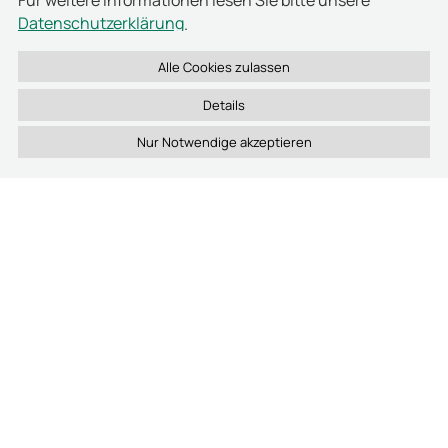
Für weitere Informationen lesen Sie bitte unsere
Datenschutzerklärung
.
Bei der Spedition Scherbauer bildet RFID-Technik
von deister electronic die Grundlage für ein
lückenloses Überwachungssystem. Alle Fahrzeuge
wurden mit RFID-Tags vom Typ TPU 3082
Details
ausgestattet. Diese selbstklebenden
Windschutzscheiben-Transponder mit
integriertem Chip wurden in jedem Führerhaus
jeweils an derselben Position angebracht. An allen
Wechselbrücken und Aufliegern sitzen nun
ebenfalls Transponder (UDC 160) im
widerstandsfähigen Kunststoffgehäuse. An den
Ein- und Ausfahrten der Werksgelände montierte
Weitbereichsleser
vom Typ TSU 200 erfassen beim
Annähern der LKWs die RFID-Daten und leiten sie
an eine Steuerzentrale und die Auswertungs-
Software prime WebAccess weiter. Diese öffnet die
Schranke an der Ausfahrt nur für erfasste und
berechtige Fahrzeuge; 1.000 Stammsätze können