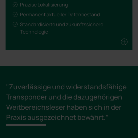
Präzise Lokalisierung
Permanent aktueller Datenbestand
Standardisierte und zukunftssichere
Technologie
"Zuverlässige und widerstandsfähige
„
Transponder und die dazugehörigen
Z
Weitbereichsleser haben sich in der
w
Praxis ausgezeichnet bewährt.“
s
Ü
u