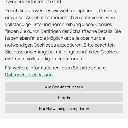
zwingend erforderlich sind.
Sehnde“.
Zusätzlich verwenden wir weitere, optionale, Cookies,
Die Mitarbeiter vertrauen darauf, dass ihr
um unser Angebot kontinuierlich zu optimieren. Eine
monatlicher Etat für Unterhalt, Fahrzeuge, IT-
vollständige Liste und Beschreibung dieser Cookies
Bereich, Mieten, Bürobedarf und auch alle
finden Sie durch Betätigen der Schaltfläche Details. Sie
sonstigen Einsatzkosten zu 100 % aus Spenden
haben ebenfalls die Möglichkeit alle oder nur die
finanziert wird.
notwendigen Cookies zu akzeptieren. Bitte beachten
Sie, dass unser Angebot mit eingeschränkten Cookies
deister electronic hat hier bereits mehrfach durch
evtl. nicht vollständig nutzen können.
Geld- und Sachspenden wertvolle Unterstützung
geleistet.
Für weitere Informationen lesen Sie bitte unsere
Datenschutzerklärung
.
www.iam-mission.de
Webseite:
Details