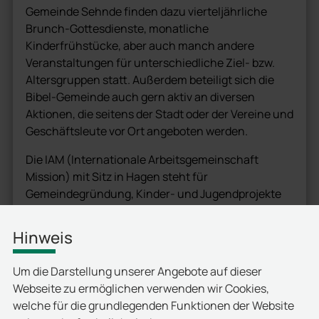
Gemeinde Sehnde finden dazu vierteljährliche
Brunch-Gottesdienste, monatliche
Kinderfrühstücke, aber auch manch andere
Veranstaltungen für unterschiedliche Ziel- bzw.
Altersgruppen statt. Außerdem beteiligt sich die
Bibel-Gemeinde auch gern aktiv an diversen
Aktionen, die seitens der Stadt oder der Vereine und
Geschäftsleute vor Ort angeboten werden.
Die IAM (Internationale Arbeitsgemeinschaft
Mission) mit Sitz in Hagen steht für
Gemeindegründung, Kinder- und Jugendprojekte
sowie internationalen Gemeindebau.
Hinweis
Das Team in Sehnde/Hannover, Stephan + Daniela
Scheifling und Achim + Monika Ullrich verantwortet
Um die Darstellung unserer Angebote auf dieser
zum einen die überregionale Arbeit der IAM-
Webseite zu ermöglichen verwenden wir Cookies,
Kindermission, zum anderen das
welche für die grundlegenden Funktionen der Website
Gemeindegründungsprojekt „Bibel-Gemeinde