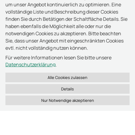
UHF-Leser TSU 100
in dem Kanalschacht über der
um unser Angebot kontinuierlich zu optimieren. Eine
Schuhrückgabe angebracht. Der Reader
vollständige Liste und Beschreibung dieser Cookies
wiedersteht auch großen
finden Sie durch Betätigen der Schaltfläche Details. Sie
Temperaturunterschieden, wie sie in Österreich
haben ebenfalls die Möglichkeit alle oder nur die
häufig vorkommen, und ist auch gegen
notwendigen Cookies zu akzeptieren. Bitte beachten
Feuchtigkeit geschützt. Der Reader identifiziert die
Sie, dass unser Angebot mit eingeschränkten Cookies
Tags sehr zuverlässig und ist dank eingebauter
evtl. nicht vollständig nutzen können.
Antenne schnell in den Automaten zu integrieren.
Für weitere Informationen lesen Sie bitte unsere
Die erfolgreiche Identifikation quittiert der Leser
Datenschutzerklärung
.
optisch und akustisch. Mit seinem robusten
Gehäuse funktioniert er auch unter schwierigen
Umgebungsbedingungen stets zuverlässig. Die im
Details
Lesegerät generierten Daten werden in diesem Fall
auf den Adidas Server eingespeist und in der Cloud
verwaltet. Damit wird auch der Schutz vor
Missbrauch sichergestellt, denn jedes
Schuhmodell kann nur einmal ausgeliehen werden.