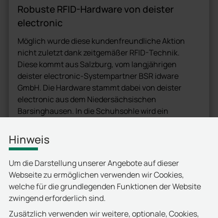
Robuste RFID-Hardware von deister
electronic
Möglich wurde diese kundenfreundliche Aktion
nicht zuletzt dank zeitgemäßer RFID-Technik.
Diese kommt aus Salzburg, vom langjährigen
deister electronic-Systempartner BSR idware
GmbH. Die Hardware stammt dabei von deister
electronic aus dem Niedersächsischen
Barsinghausen. In die Schuhsohle wird ein
sogenannter RFID-Transponder vom Typ UST 2080
eingearbeitet. Das überaus robuste RFID-Tag
Hinweis
verfügt über eine eigene Antenne und ist resistent
gegen Hitze, Druck und Feuchtigkeit. Der
Um die Darstellung unserer Angebote auf dieser
Transponder-Chip entspricht dem internationalen
Webseite zu ermöglichen verwenden wir Cookies,
Standard ISO 18000-6 C und ist somit weltweit in
welche für die grundlegenden Funktionen der Website
vielen Bereichen einsetzbar.
zwingend erforderlich sind.
Am Schuhautomat ist der kompakte
Zusätzlich verwenden wir weitere, optionale, Cookies,