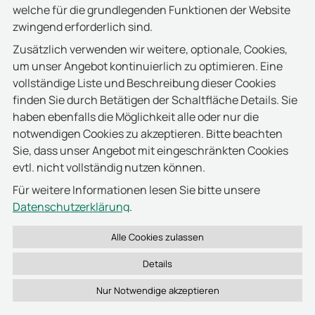
welche für die grundlegenden Funktionen der Website
Transponder selbst sind etwa so groß wie eine
zwingend erforderlich sind.
Streichholzschachtel. Das System wurde bereits im
Jahr 2020 an zwei Linien eingeführt und läuft
Zusätzlich verwenden wir weitere, optionale, Cookies,
seitdem störungsfrei und zuverlässig im
um unser Angebot kontinuierlich zu optimieren. Eine
Dauerbetrieb.
vollständige Liste und Beschreibung dieser Cookies
finden Sie durch Betätigen der Schaltfläche Details. Sie
haben ebenfalls die Möglichkeit alle oder nur die
notwendigen Cookies zu akzeptieren. Bitte beachten
Zuverlässiger Personenschutz mit passiven
Sie, dass unser Angebot mit eingeschränkten Cookies
Transpondern
evtl. nicht vollständig nutzen können.
Mittlerweile bietet deister electronic auch PSA
Für weitere Informationen lesen Sie bitte unsere
Lösungen mit passiven Transpondern an. Hierbei
Datenschutzerklärung
.
werden die waschbaren Transponder direkt an der
Arbeitskleidung befestigt – ein entscheidender
Vorteil, da sie weder eine Batterie benötigen noch
Details
vergessen werden können.
Da das RFID-Feld bei direktem Körperkontakt
beeinträchtigt werden kann, wurde ein spezieller