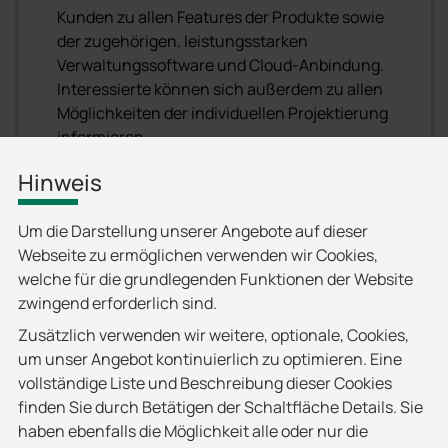
Kunden zu allen Features der Produkte sowie
der zugehörigen, leistungsstarken
Verwaltungssoftware und Cloud-Anbindung.
Interessierte können sich außerdem zu allen
Möglichkeiten der individuellen Projektierung
informieren.
deister electronic freut sich darauf, Sie
Hinweis
vom
15. bis 17. Februar
am virtuellen
Messestand begrüßen zu dürfen.
Um die Darstellung unserer Angebote auf dieser
Webseite zu ermöglichen verwenden wir Cookies,
hier
Klicken Sie
, um sich für die Teilnahme
welche für die grundlegenden Funktionen der Website
an der kostenlosen virtuellen
zwingend erforderlich sind.
Veranstaltung zu registrieren!
Zusätzlich verwenden wir weitere, optionale, Cookies,
um unser Angebot kontinuierlich zu optimieren. Eine
vollständige Liste und Beschreibung dieser Cookies
finden Sie durch Betätigen der Schaltfläche Details. Sie
haben ebenfalls die Möglichkeit alle oder nur die