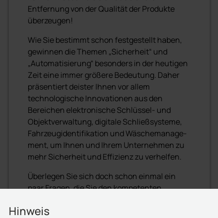
Entfernung von der Qualität der Produkte
überzeugen!
Wie Sie bestimmt schon festgestellt haben,
gewinnen die Themen „Sicherheit“ und
„Automatisierung“ besonders in der heutigen
Zeit eine immer größere Bedeutung. Daher
präsentiert deister Ihnen vor allem
technologische Innovationen aus den
Bereichen elektronische Schlüssel- und
Objektver­waltung, digitale Schließsysteme,
Fahrzeugidentifikation und Wäschemanage­
ment, um Ihnen und Ihrem Unternehmen zu
mehr Sicherheit und Effizienz zu verhelfen.
Überlegen Sie sich doch schon einmal ein
paar Fragen, die Sie den kompetenten
Vertriebs­mitarbeitern stellen möchten. Gerne
Hinweis
beantworten sie Ihnen während des Events