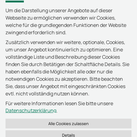
ausführlich all Ihre Anliegen und stehen
Ihnen mit Rat und Tat zur Seite!
Um die Darstellung unserer Angebote auf dieser
Webseite zu ermöglichen verwenden wir Cookies,
Die Firma deister electronic freut sich darauf,
welche für die grundlegenden Funktionen der Website
Sie vom
7. bis 9. Juni
an ihrem virtuellen
zwingend erforderlich sind.
Messestand begrüßen zu dürfen!
Zusätzlich verwenden wir weitere, optionale, Cookies,
hier
Klicken Sie
, um sich für die Teilnahme
um unser Angebot kontinuierlich zu optimieren. Eine
an der kostenlosen virtuellen
vollständige Liste und Beschreibung dieser Cookies
Veranstaltung zu registrieren!
finden Sie durch Betätigen der Schaltfläche Details. Sie
haben ebenfalls die Möglichkeit alle oder nur die
notwendigen Cookies zu akzeptieren. Bitte beachten
Sie, dass unser Angebot mit eingeschränkten Cookies
evtl. nicht vollständig nutzen können.
Für weitere Informationen lesen Sie bitte unsere
Datenschutzerklärung
.
Details