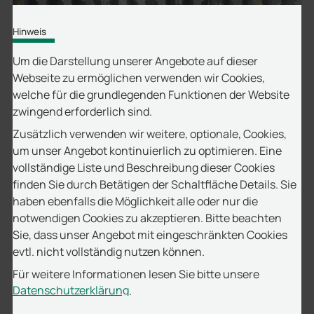
Hinweis
Um die Darstellung unserer Angebote auf dieser
Webseite zu ermöglichen verwenden wir Cookies,
welche für die grundlegenden Funktionen der Website
zwingend erforderlich sind.
Zusätzlich verwenden wir weitere, optionale, Cookies,
um unser Angebot kontinuierlich zu optimieren. Eine
vollständige Liste und Beschreibung dieser Cookies
Prüfen Sie, welche Software zu Ihrem
finden Sie durch Betätigen der Schaltfläche Details. Sie
haben ebenfalls die Möglichkeit alle oder nur die
Bedarf passt
notwendigen Cookies zu akzeptieren. Bitte beachten
In einer unverbindlichen Beratung schauen wir auf
Sie, dass unser Angebot mit eingeschränkten Cookies
Ihren Schlüsselbestand, Ihre Abläufe und Ihre
evtl. nicht vollständig nutzen können.
Anforderungen an Überblick, Zugriff und
Für weitere Informationen lesen Sie bitte unsere
Nachvollziehbarkeit. So erhalten Sie eine klare
Datenschutzerklärung
.
Empfehlung statt allgemeiner Produktinfos.