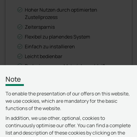
Hoher Nutzen durch optimierten
Zustellprozess
Zeitersparnis
Flexibel zu planendes System
Einfach zu installieren
Leicht bedienbar
Reduzierung von Materialverschleiß an
den Schließeinrichtungen
Note
Authentifizierung über RFID
Vereinfachung des
To enable the presentation of our offers on this website,
Schlüsselmanagements durch
we use cookies, which are mandatory for the basic
programmierbares Transpondersystem
functions of the website.
RFID Kommunikation über Kryptologie
In addition, we use other, optional, cookies to
continuously optimise our offer. You can find a complete
Wartungsfrei
list and description of these cookies by clicking on the