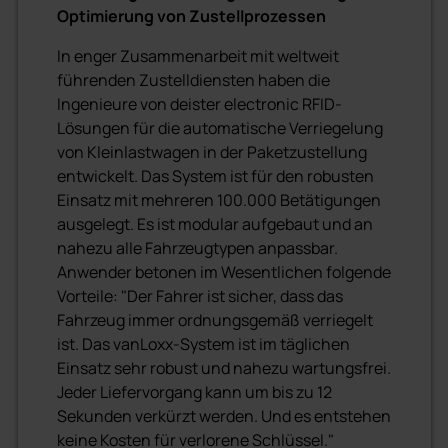
Optimierung von Zustellprozessen
In enger Zusammenarbeit mit weltweit
führenden Zustelldiensten haben die
Ingenieure von deister electronic RFID-
Lösungen für die automatische Verriegelung
von Kleinlastwagen in der Paketzustellung
entwickelt. Das System ist für den robusten
Einsatz mit mehreren 100.000 Betätigungen
ausgelegt. Es ist modular aufgebaut und an
nahezu alle Fahrzeugtypen anpassbar.
Anwender betonen im Wesentlichen folgende
Vorteile: "Der Fahrer ist sicher, dass das
Fahrzeug immer ordnungsgemäß verriegelt
ist. Das vanLoxx-System ist im täglichen
Einsatz sehr robust und nahezu wartungsfrei.
Jeder Liefervorgang kann um bis zu 12
Sekunden verkürzt werden. Und es entstehen
keine Kosten für verlorene Schlüssel."