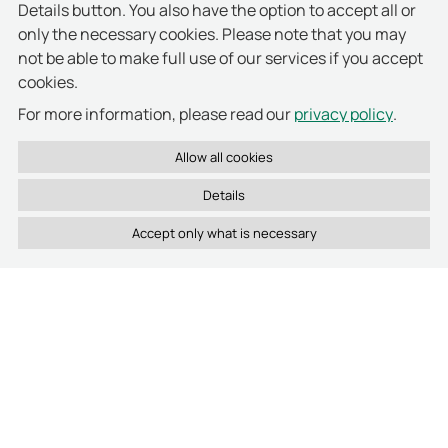
Sehr robuste Bauweise
Details button. You also have the option to accept all or
Alle Komponenten auf Vierdrahttechnik
only the necessary cookies. Please note that you may
not be able to make full use of our services if you accept
Die 1977 gegründete deister electronic GmbH
cookies.
gehört zu den weltweit führenden
privacy policy
For more information, please read our
.
Entwicklern, Herstellern und Anbietern von
zukunftsweisenden RFID-Produkten für
sämtliche Frequenzbereiche und
Technologien. Kooperationen und
Details
Kundenbeziehungen mit namhaften
Konzernen aus aller Welt unterstreichen
diese Position. Die Unternehmenstätigkeiten
sind in die Vertriebsbereiche Security &
Safety und Ident & Automation unterteilt.