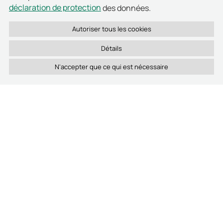
service et niveau d'habilitation
déclaration de protection
des données.
Révocation instantanée des accès en cas de perte ou
de départ d'un collaborateur
Détails
Journal des entrées et sorties pour chaque porte,
consultable à tout moment
Compatible avec les installations existantes, sans
câblage complexe
Poignées et cylindres