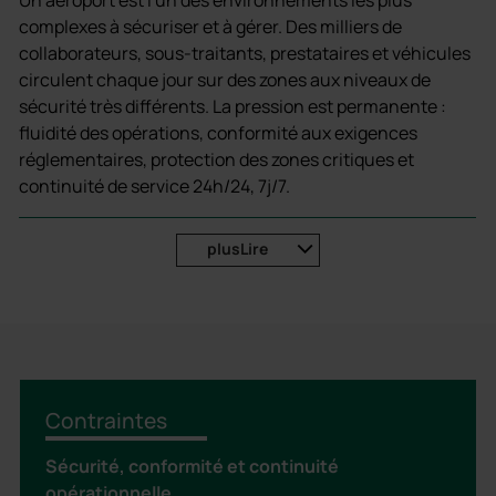
complexes à sécuriser et à gérer. Des milliers de
collaborateurs, sous-traitants, prestataires et véhicules
circulent chaque jour sur des zones aux niveaux de
sécurité très différents. La pression est permanente :
fluidité des opérations, conformité aux exigences
réglementaires, protection des zones critiques et
continuité de service 24h/24, 7j/7.
Face à ces enjeux, deister electronic propose des
plus
Lire
solutions intelligentes, robustes et interconnectées,
conçues pour répondre aux contraintes spécifiques des
plateformes aéroportuaires. En intégrant nos
technologies, vous renforcez la sécurité de vos
infrastructures, optimisez la gestion de vos ressources
humaines et matérielles, et assurez une traçabilité
complète de toutes les opérations.
Contraintes
Sécurité, conformité et continuité
opérationnelle