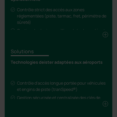
Contrôle strict des accès aux zones
réglementées (piste, tarmac, fret, périmètre de
sûreté)
Gestion de plusieurs milliers de badges, clés et
autorisations à gérer simultanément
Identification et traçabilité des véhicules de
Solutions
piste et engins logistiques
Conformité permanente aux réglementations
Technologies deister adaptées aux aéroports
nationales et internationales pour la sûreté
aéroportuaire
Distribution et traçabilité des uniformes,
Contrôle d'accès longue portée pour véhicules
équipements de protection et tenues de
et engins de piste (tranSpeed®)
sécurité
Gestion sécurisée et centralisée des clés de
Continuité de service 24h/24, 7j/7 sans
véhicules et d'accès (proxSafe®)
interruption ni défaillance
Distribution automatisée et traçable des