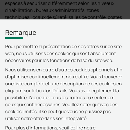
espaces à sécuriser différemment selon les niveaux
d'habilitation : bureaux administratifs, zones
techniques, locaux de sûreté, salles de contrôle, postes
de commandement et espaces réservés aux personnels
navigants. La gestion d'un système de fermeture
Remarque
mécanique classique est devenue incompatible avec les
exigences de traçabilité et de réactivité actuelles.
Pour permettre la présentation de nos offres sur ce site
web, nous utilisons des cookies qui sont absolument
La solution doorLoxx® de deister electronic offre un
nécessaires pour les fonctions de base du site web.
contrôle d'accès numérique précis et flexible, basé sur
Nous utilisons en outre d'autres cookies optionnels afin
des cylindres et garnitures de porte connectés. Les
d'optimiser continuellement notre offre. Vous trouverez
droits d'accès sont gérés depuis la plateforme
une liste complète et une description de ces cookies en
Commander Connect : activation et révocation en
cliquant sur le bouton Détails. Vous avez également la
temps réel, plages horaires personnalisées et journal
possibilité d'accepter tous les cookies ou seulement
complet des passages. Plus besoin de changer les
ceux qui sont nécessaires. Veuillez noter qu'avec des
serrures en cas de perte de badge ou de fin de contrat.
cookies limités, il se peut que vous ne puissiez pas
Contrôle d'accès par badge RFID pour chaque porte
utiliser notre offre dans son intégralité.
Gestion centralisée des droits d'accès par zone,
Pour plus d'informations, veuillez lire notre