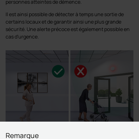
personnes atteintes de démence.
Il est ainsi possible de détecter à temps une sortie de
certains locaux et de garantir ainsi une plus grande
sécurité. Une alerte précoce est également possible en
cas d'urgence.
Remarque