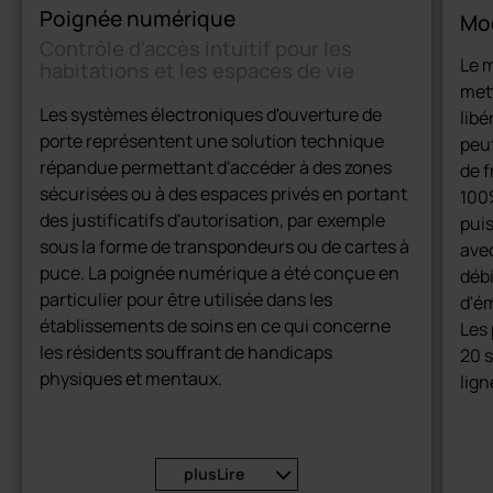
Poignée numérique
Mod
Contrôle d'accès intuitif pour les
Le m
habitations et les espaces de vie
mett
Les systèmes électroniques d'ouverture de
libé
porte représentent une solution technique
peu
répandue permettant d'accéder à des zones
de f
sécurisées ou à des espaces privés en portant
100%
des justificatifs d'autorisation, par exemple
pui
sous la forme de transpondeurs ou de cartes à
avec
puce. La poignée numérique a été conçue en
débi
particulier pour être utilisée dans les
d'ém
établissements de soins en ce qui concerne
Les 
les résidents souffrant de handicaps
20 s
physiques et mentaux.
lign
prés
La garniture de porte électronique permet
la t
d'ouvrir une porte sans présentation explicite
sync
du justificatif d'autorisation nécessaire. Il
plus
Lire
dans