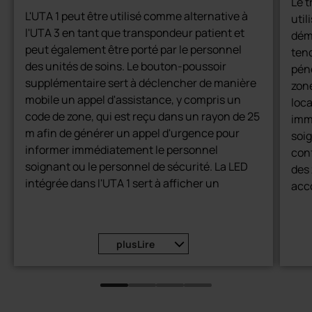
amanTag® actifs ainsi que des cartes ou
Le 
L'UTA 1 peut être utilisé comme alternative à
transpondeurs passifs
util
l'UTA 3 en tant que transpondeur patient et
dém
Compatible avec la technologie radio
peut également être porté par le personnel
tend
airlink
des unités de soins. Le bouton-poussoir
pén
Majeure sécurité pour les résidents et le
supplémentaire sert à déclencher de manière
zone
personnel
mobile un appel d'assistance, y compris un
loca
code de zone, qui est reçu dans un rayon de 25
imm
m afin de générer un appel d'urgence pour
soig
informer immédiatement le personnel
conf
soignant ou le personnel de sécurité. La LED
des 
intégrée dans l'UTA 1 sert à afficher un
acc
message d'état après l'actionnement du
exem
bouton-poussoir.
n'e
alar
Appel d'urgence mobile au personnel
plus
Lire
auto
soignant ou de sécurité
de d
Rétroaction sur la transmission réussie de
fami
l'appel d'urgence grâce à la LED intégrée
att