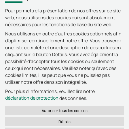
Pour permettre la présentation de nos offres sur ce site
web, nous utilisons des cookies qui sont absolument
Performance du système
nécessaires pour les fonctions de base du site web.
Les meilleures conditions pour un
Nous utilisons en outre d'autres cookies optionnels afin
monitoring des patients
d'optimiser continuellement notre offre. Vous trouverez
une liste complète et une description de ces cookies en
Grâce au procédé double fréquence pour l'activation du
cliquant sur le bouton Détails. Vous avez également la
transpondeur et la communication bidirectionnelle, il
possibilité d'accepter tous les cookies ou seulement
est possible de localiser des personnes même en dehors
ceux qui sont nécessaires. Veuillez noter qu'avec des
de la zone d'activation d'un localisateur et de générer
cookies limités, il se peut que vous ne puissiez pas
une alarme en actionnant le bouton d'appel d'un
utiliser notre offre dans son intégralité.
transpondeur équipé en conséquence.
Pour plus d'informations, veuillez lire notre
déclaration de protection
L'identification de plusieurs personnes dans le champ de
des données.
réveil du Locator est notamment possible sans problème
grâce à l'implémentation d'une procédure anti-collision
sophistiquée.
Détails