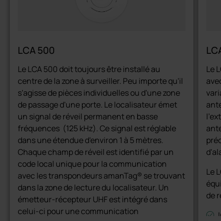
LCA 500
LC
Le LCA 500 doit toujours être installé au
Le L
centre de la zone à surveiller. Peu importe qu'il
avec
s'agisse de pièces individuelles ou d'une zone
vari
de passage d'une porte. Le localisateur émet
ante
un signal de réveil permanent en basse
l'ex
fréquences (125 kHz). Ce signal est réglable
ant
dans une étendue d'environ 1 à 5 mètres.
pré
Chaque champ de réveil est identifié par un
d'al
code local unique pour la communication
Le L
avec les transpondeurs amanTag® se trouvant
équ
dans la zone de lecture du localisateur. Un
de r
émetteur-récepteur UHF est intégré dans
celui-ci pour une communication