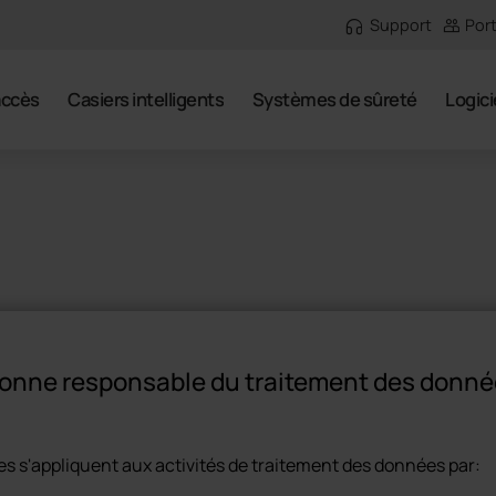
Support
Port
accès
Casiers intelligents
Systèmes de sûreté
Logici
sonne responsable du traitement des donnée
s s'appliquent aux activités de traitement des données par: