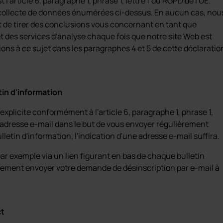
'article 6, paragraphe 1, phrase 1, lettre f du RGPD de l'UE.
de collecte de données énumérées ci-dessus. En aucun cas, nou
ut de tirer des conclusions vous concernant en tant que
t des services d'analyse chaque fois que notre site Web est
ions à ce sujet dans les paragraphes 4 et 5 de cette déclaratio
tin d'information
licite conformément à l'article 6, paragraphe 1, phrase 1,
e adresse e-mail dans le but de vous envoyer régulièrement
lletin d'information, l'indication d'une adresse e-mail suffira.
ar exemple via un lien figurant en bas de chaque bulletin
alement envoyer votre demande de désinscription par e-mail à
ct