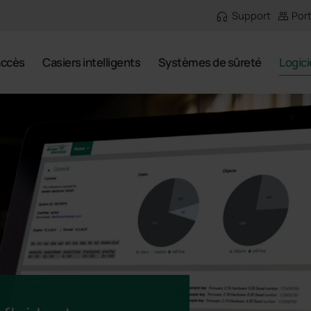
Support
Port
accès
Casiers intelligents
Systèmes de sûreté
Logici