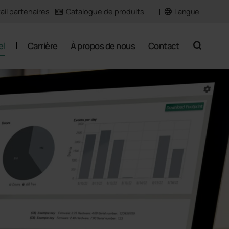
Langue
ail partenaires
Catalogue de produits
el
Carrière
À propos de nous
Contact
search