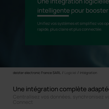
Une intégration logicielle
intelligente pour booste
Unifiez vos systèmes et simplifiez vos o
rapide, plus claire et plus connectée.
deister electronic France SARL
Logiciel
Intégration
Une intégration complète adapté
Centralisez vos données, synchronisez vos
Connect