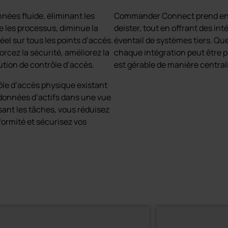
nnées fluide, éliminant les
Commander Connect prend en c
ie les processus, diminue la
deister, tout en offrant des in
réel sur tous les points d’accès.
éventail de systèmes tiers. Qu
forcez la sécurité, améliorez la
chaque intégration peut être p
ution de contrôle d’accès.
est gérable de manière centralis
le d’accès physique existant
 données d’actifs dans une vue
sant les tâches, vous réduisez
formité et sécurisez vos