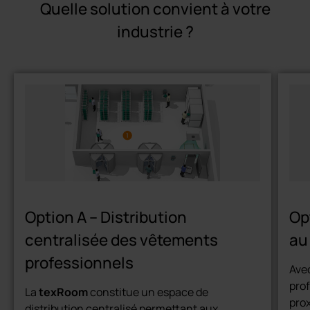
Quelle solution convient à votre
industrie ?
Option A – Distribution
Opt
centralisée des vêtements
au
professionnels
Ave
prof
La
texRoom
constitue un espace de
prox
distribution centralisé permettant aux