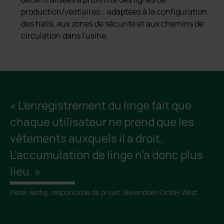
production/vestiaires : adaptées à la configuration
des halls, aux zones de sécurité et aux chemins de
circulation dans l'usine.
« L’enregistrement du linge fait que
«
chaque utilisateur ne prend que les
c
vêtements auxquels il a droit.
di
L’accumulation de linge n’a donc plus
f
lieu. »
g
c
Peter Kettig, responsable de projet, Berendsen GmbH West
se