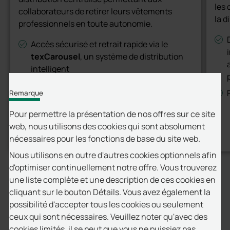
les
collaborateurs de retirer leurs vêtements
la d
professionnels en toute autonomie.
Accès sécurisé et retrait rapide via le
texCarousel
, un système de distribution
intelligent
Identification et enregistrement
Remarque
automatiques des articles prélevés en
quelques secondes
Pour permettre la présentation de nos offres sur ce site
Réapprovisionnement simplifié grâce aux
web, nous utilisons des cookies qui sont absolument
plus
Lire
solutions
transferGate
et
texGate
, qui
nécessaires pour les fonctions de base du site web.
intègrent automatiquement les nouveaux
Nous utilisons en outre d'autres cookies optionnels afin
vêtements dans le stock
d'optimiser continuellement notre offre. Vous trouverez
Visibilité complète sur les stocks et les
une liste complète et une description de ces cookies en
mouvements textiles en temps réel
cliquant sur le bouton Détails. Vous avez également la
possibilité d'accepter tous les cookies ou seulement
Une solution particulièrement adaptée aux :
ceux qui sont nécessaires. Veuillez noter qu'avec des
FAQ
cookies limités, il se peut que vous ne puissiez pas