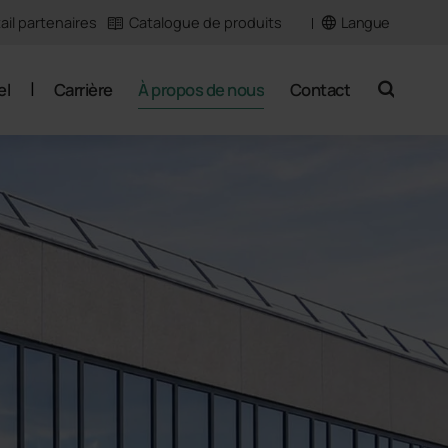
Langue
ail partenaires
Catalogue de produits
el
Carrière
À propos de nous
Contact
search