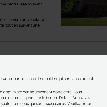
orme centralisée pouvant
département universitaire
te, tout en suivant une
te web, nous utilisons des cookies qui sont absolument
in d'optimiser continuellement notre offre. Vous
 cookies en cliquant sur le bouton Détails. Vous avez
u seulement ceux qui sont nécessaires. Veuillez noter