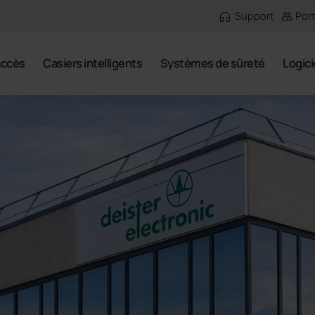
Support
Port
accès
Casiers intelligents
Systèmes de sûreté
Logici