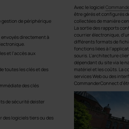
Avec le logiciel
Commande
être gérés et configurés d
e gestion de périphérique
collectées de manière cen
La sortie des rapports con
courrier électronique, d’u
, envoyés directement à
différents formats de fichie
électronique.
fonctions liées à l’applica
les et l’accès aux
souris. L’architecture cl
dépendant du site via le 
 toutes les clés et des
matériel et les coûts. La c
services Web ou des interf
CommanderConnect d’être 
immédiate des clés
ts de sécurité deister
des logiciels tiers ou des