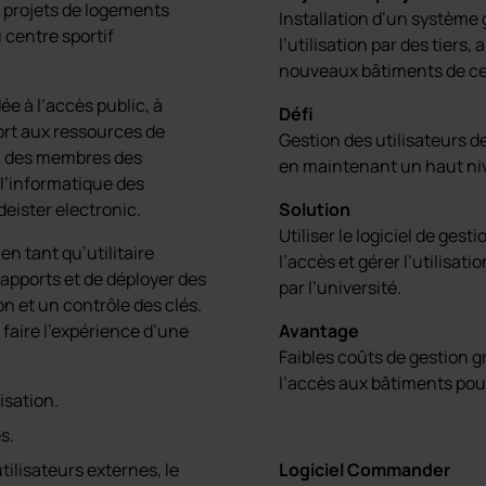
s projets de logements
Installation d’un système g
 centre sportif
l’utilisation par des tiers
nouveaux bâtiments de cen
e à l’accès public, à
Défi
pport aux ressources de
Gestion des utilisateurs de
ec des membres des
en maintenant un haut niv
l’informatique des
deister electronic.
Solution
Utiliser le logiciel de ges
 en tant qu’utilitaire
l’accès et gérer l’utilisa
apports et de déployer des
par l’université.
on et un contrôle des clés.
 faire l’expérience d’une
Avantage
Faibles coûts de gestion g
l’accès aux bâtiments pou
isation.
s.
utilisateurs externes, le
Logiciel Commander