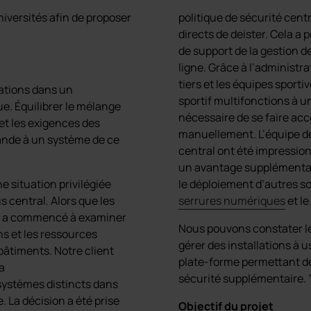
iversités afin de proposer
politique de sécurité cent
directs de deister. Cela a 
de support de la gestion d
e
ligne. Grâce à l’administr
tiers et les équipes spor
ations dans un
sportif multifonctions à un
e. Équilibrer le mélange
nécessaire de se faire acc
 et les exigences des
manuellement. L’équipe de
mande à un système de ce
central ont été impressionn
un avantage supplémentai
e situation privilégiée
le déploiement d’autres so
 central. Alors que les
serrures numériques
et le
ité a commencé à examiner
Nous pouvons constater les
ns et les ressources
gérer des installations à 
bâtiments. Notre client
plate-forme permettant de
la
sécurité supplémentaire. 
 systèmes distincts dans
 La décision a été prise
Objectif du projet